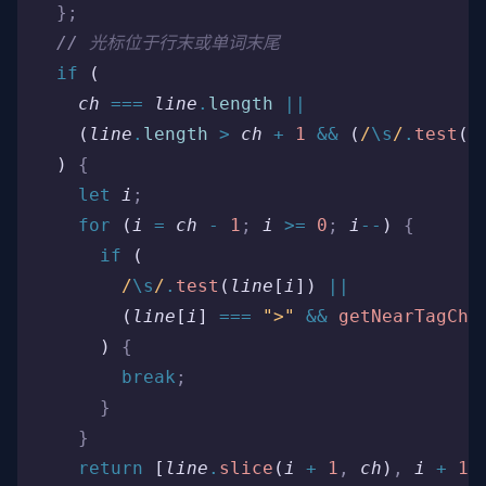
  };
  //
 光标位于行末或单词末尾
  if
 (
    ch
 ===
 line
.
length
 ||
    (
line
.
length
 >
 ch
 +
 1
 &&
 (
/
\s
/
.
test
(
l
  ) 
{
    let
 i
;
    for
 (
i
 =
 ch
 -
 1
;
 i
 >=
 0
;
 i
--
) 
{
      if
 (
        /
\s
/
.
test
(
line
[
i
]) 
||
        (
line
[
i
] 
===
 ">"
 &&
 getNearTagCha
      ) 
{
        break
;
      }
    }
    return
 [
line
.
slice
(
i
 +
 1
,
 ch
)
,
 i
 +
 1
]