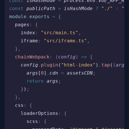
const
 isHashMode
 =
 process
.
env
.
VUE_APP_RO
const
 publicPath
 =
 isHashMode
 ?
 "./"
 :
 "/
module
.
exports
 =
 {
  pages
:
 {
    index
:
 "src/main.ts"
,
    iframe
:
 "src/iframe.ts"
,
  },
  chainWebpack
:
 (
config
)
 =>
 {
    config
.
plugin
(
"html-index"
)
.
tap
(
(
args
      args
[
0
]
.
cdn
 =
 assetsCDN
;
      return
 args
;
    }
)
;
  },
  css
:
 {
    loaderOptions
:
 {
      scss
:
 {