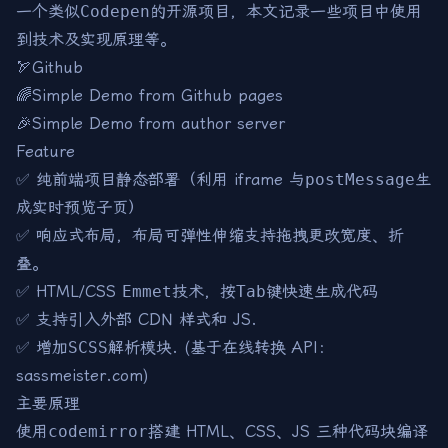
一个类似
Codepen
的开源项目，本文记录一些项目中使用
到技术及实现原理等。
🏹Github
🌈Simple Demo from Github pages
🎉Simple Demo from author server
Feature
✅ 纯前端项目静态部署（利用 iframe 与
postMessage
生
成实时预览子页）
✅ 响应式布局，布局可弹性伸缩支持拖拽更改宽度、折
叠。
✅ HTML/CSS
Emmet
技术，按
Tab
键快速生成代码
✅ 支持引入外部 CDN 样式和 JS.
✅ 增加
SCSS
解析模块. (基于在线转换 API：
sassmeister.com
)
主要原理
使用
codemirror
搭建 HTML、CSS、JS 三种代码块编译