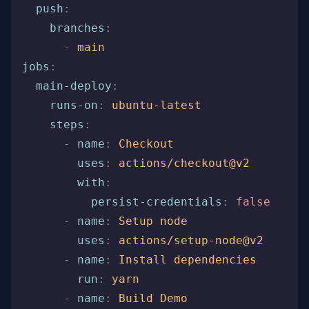
  push
:
    branches
:
      -
 main
jobs
:
  main-deploy
:
    runs-on
:
 ubuntu-latest
    steps
:
      -
 name
:
 Checkout
        uses
:
 actions/checkout@v2
        with
:
          persist-credentials
:
 false
      -
 name
:
 Setup node
        uses
:
 actions/setup-node@v2
      -
 name
:
 Install dependencies
        run
:
 yarn
      -
 name
:
 Build Demo