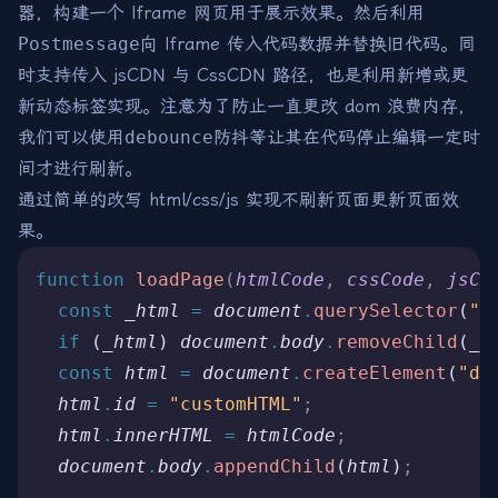
器，构建一个 Iframe 网页用于展示效果。然后利用
Postmessage
向 Iframe 传入代码数据并替换旧代码。同
时支持传入 jsCDN 与 CssCDN 路径，也是利用新增或更
新动态标签实现。注意为了防止一直更改 dom 浪费内存，
我们可以使用
debounce
防抖等让其在代码停止编辑一定时
间才进行刷新。
通过简单的改写 html/css/js 实现不刷新页面更新页面效
果。
function
 loadPage
(
htmlCode
,
 cssCode
,
 jsCo
  const
 _html
 =
 document
.
querySelector
(
"#
  if
 (
_html
) 
document
.
body
.
removeChild
(
_h
  const
 html
 =
 document
.
createElement
(
"di
  html
.
id
 =
 "customHTML"
;
  html
.
innerHTML
 =
 htmlCode
;
  document
.
body
.
appendChild
(
html
)
;