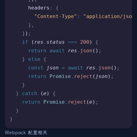
      headers
:
 {
        "Content-Type"
:
 "application/json
      },
    }
)
;
    if
 (
res
.
status
 ===
 200
) 
{
      return
 await
 res
.
json
()
;
    }
 else
 {
      const
 json
 =
 await
 res
.
json
()
;
      return
 Promise
.
reject
(
json
)
;
    }
  }
 catch
 (
e
) 
{
    return
 Promise
.
reject
(
e
)
;
  }
}
Webpack 配置相关