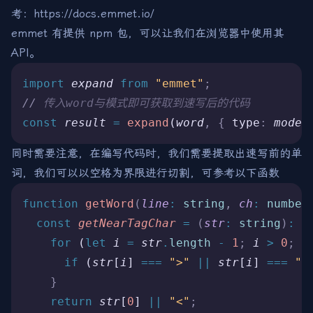
考：
https://docs.emmet.io/
emmet 有提供 npm 包，可以让我们在浏览器中使用其
API。
import 
expand
 from 
"emmet"
;
//
 传入word与模式即可获取到速写后的代码
const
 result
 =
 expand
(
word
,
 {
 type
:
 mode
 
同时需要注意，在编写代码时，我们需要提取出速写前的单
词，我们可以以空格为界限进行切割，可参考以下函数
function
 getWord
(
line
:
 string
,
 ch
:
 number
  const
 getNearTagChar
 =
 (
str
:
 string
)
:
 s
    for
 (
let
 i
 =
 str
.
length
 -
 1
;
 i
 >
 0
;
 i
      if
 (
str
[
i
] 
===
 ">"
 ||
 str
[
i
] 
===
 "<
    }
    return
 str
[
0
] 
||
 "<"
;