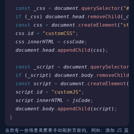
  const
 _css
 =
 document
.
querySelector
(
"#c
  if
 (
_css
) 
document
.
head
.
removeChild
(
_cs
  const
 css
 =
 document
.
createElement
(
"sty
  css
.
id
 =
 "customCSS"
;
  css
.
innerHTML
 =
 cssCode
;
  document
.
head
.
appendChild
(
css
)
;
  const
 _script
 =
 document
.
querySelector
(
  if
 (
_script
) 
document
.
body
.
removeChild
(
  const
 script
 =
 document
.
createElement
(
"
  script
.
id
 =
 "customJS"
;
  script
.
innerHTML
 =
 jsCode
;
  document
.
body
.
appendChild
(
script
)
;
}
当然有一些场景是需要手动刷新页面的，例如：添加 JS 监