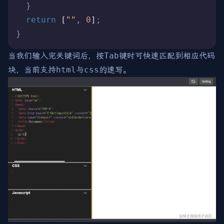
  }
  return
 [
""
,
 0
]
;
}
当我们输入完关键词后，按
Tab
键时可快速匹配到相应代码
块，当前支持
html
与
css
的速写。