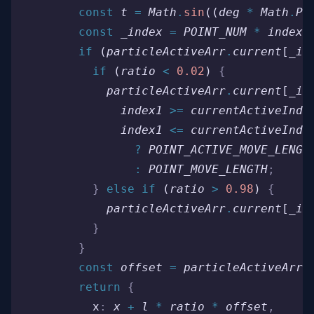
        const
 t
 =
 Math
.
sin
((
deg
 *
 Math
.
PI
        const
 _index
 =
 POINT_NUM
 *
 index1
        if
 (
particleActiveArr
.
current
[
_in
          if
 (
ratio
 <
 0.02
) 
{
            particleActiveArr
.
current
[
_in
              index1
 >=
 currentActiveInde
              index1
 <=
 currentActiveInde
                ?
 POINT_ACTIVE_MOVE_LENGT
                :
 POINT_MOVE_LENGTH
;
          }
 else
 if
 (
ratio
 >
 0.98
) 
{
            particleActiveArr
.
current
[
_in
          }
        }
        const
 offset
 =
 particleActiveArr
.
        return
 {
          x
:
 x
 +
 l
 *
 ratio
 *
 offset
,