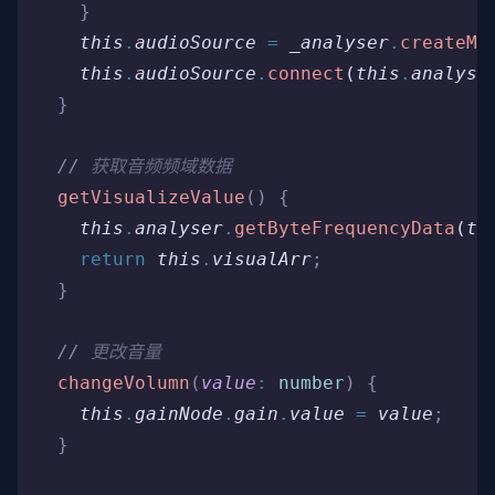
    }
    this
.
audioSource
 =
 _analyser
.
createMe
    this
.
audioSource
.
connect
(
this
.
analyse
  }
  //
 获取音频频域数据
  getVisualizeValue
()
 {
    this
.
analyser
.
getByteFrequencyData
(
th
    return
 this
.
visualArr
;
  }
  //
 更改音量
  changeVolumn
(
value
:
 number
)
 {
    this
.
gainNode
.
gain
.
value
 =
 value
;
  }