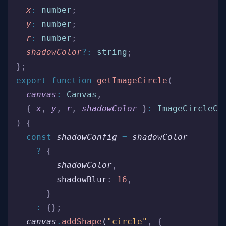
  x
:
 number
;
  y
:
 number
;
  r
:
 number
;
  shadowColor
?:
 string
;
};
export
 function
 getImageCircle
(
  canvas
:
 Canvas
,
  {
 x
,
 y
,
 r
,
 shadowColor
 }
:
 ImageCircleCo
)
 {
  const
 shadowConfig
 =
 shadowColor
    ?
 {
        shadowColor
,
        shadowBlur
:
 16
,
      }
    :
 {};
  canvas
.
addShape
(
"circle"
,
 {