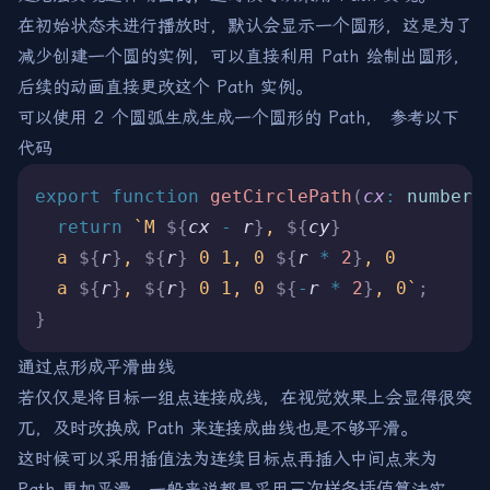
在初始状态未进行播放时，默认会显示一个圆形，这是为了
减少创建一个圆的实例，可以直接利用 Path 绘制出圆形，
后续的动画直接更改这个 Path 实例。
可以使用 2 个圆弧生成生成一个圆形的 Path， 参考以下
代码
export
 function
 getCirclePath
(
cx
:
 number
,
  return
 `M 
${
cx
 -
 r
}
, 
${
cy
}
  a 
${
r
}
, 
${
r
}
 0 1, 0 
${
r
 *
 2
}
, 0 
  a 
${
r
}
, 
${
r
}
 0 1, 0 
${
-
r
 *
 2
}
, 0`
;
}
通过点形成平滑曲线
若仅仅是将目标一组点连接成线，在视觉效果上会显得很突
兀，及时改换成 Path 来连接成曲线也是不够平滑。
这时候可以采用插值法为连续目标点再插入中间点来为
Path 更加平滑，一般来说都是采用
三次样条插值
算法实