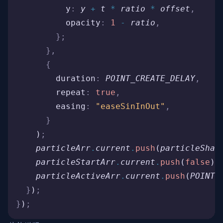
          y
:
 y
 +
 t
 *
 ratio
 *
 offset
,
          opacity
:
 1
 -
 ratio
,
        };
      },
      {
        duration
:
 POINT_CREATE_DELAY
,
        repeat
:
 true
,
        easing
:
 "easeSinInOut"
,
      }
    )
;
    particleArr
.
current
.
push
(
particleShap
    particleStartArr
.
current
.
push
(
false
)
;
    particleActiveArr
.
current
.
push
(
POINT_
  }
)
;
}
)
;