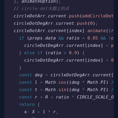
  },
 animateOption
)
;
  //
 circle-dot大圆上的点
  circleDotArr
.
current
.
push
(
addCircleDot
(
  circleDotDegArr
.
current
.
push
(
0
)
;
  circleDotArr
.
current
[
index
]
.
animate
(
(
ra
    if
 (
props
.
data
 &&
 ratio
 <
 0.05
 &&
 !
ci
      circleDotDegArr
.
current
[
index
] 
=
 pi
    }
 else
 if
 (
ratio
 >
 0.9
) 
{
      circleDotDegArr
.
current
[
index
] 
=
 0
;
    }
    const
 deg
 =
 circleDotDegArr
.
current
[
i
    const
 l
 =
 Math
.
cos
((
deg
 *
 Math
.
PI
) 
/
 
    const
 t
 =
 Math
.
sin
((
deg
 *
 Math
.
PI
) 
/
 
    const
 r
 =
 R
 +
 ratio
 *
 CIRCLE_SCALE_OF
    return
 {
      x
:
 X
 +
 l
 *
 r
,