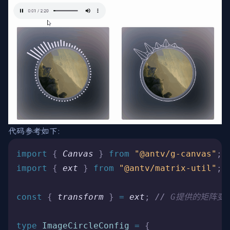
代码参考如下:
import 
{
 Canvas
 }
 from 
"@antv/g-canvas"
;
import 
{
 ext
 }
 from 
"@antv/matrix-util"
;
const
 {
 transform
 }
 =
 ext
;
 //
 G提供的矩阵变
type
 ImageCircleConfig
 =
 {