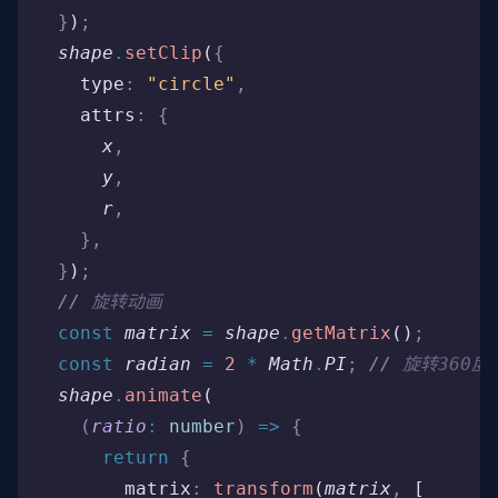
  }
)
;
  shape
.
setClip
(
{
    type
:
 "circle"
,
    attrs
:
 {
      x
,
      y
,
      r
,
    },
  }
)
;
  //
 旋转动画
  const
 matrix
 =
 shape
.
getMatrix
()
;
  const
 radian
 =
 2
 *
 Math
.
PI
;
 //
 旋转360度
  shape
.
animate
(
    (
ratio
:
 number
)
 =>
 {
      return
 {
        matrix
:
 transform
(
matrix
,
 [