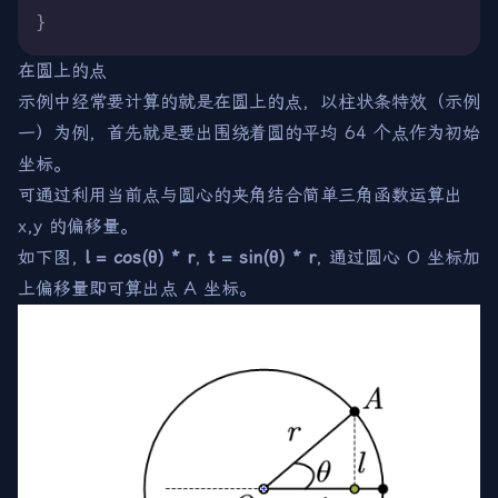
}
在圆上的点
示例中经常要计算的就是在圆上的点，以柱状条特效（示例
一）为例，首先就是要出围绕着圆的平均 64 个点作为初始
坐标。
可通过利用当前点与圆心的夹角结合简单三角函数运算出
x,y 的偏移量。
如下图,
l = cos(θ) * r
,
t = sin(θ) * r
, 通过圆心 O 坐标加
上偏移量即可算出点 A 坐标。