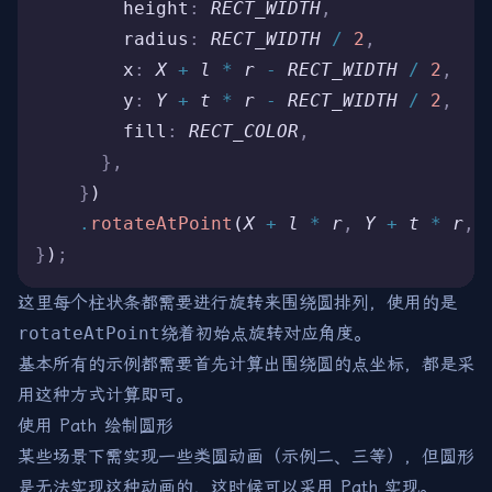
        height
:
 RECT_WIDTH
,
        radius
:
 RECT_WIDTH
 /
 2
,
        x
:
 X
 +
 l
 *
 r
 -
 RECT_WIDTH
 /
 2
,
        y
:
 Y
 +
 t
 *
 r
 -
 RECT_WIDTH
 /
 2
,
        fill
:
 RECT_COLOR
,
      },
    }
)
    .
rotateAtPoint
(
X
 +
 l
 *
 r
,
 Y
 +
 t
 *
 r
,
 
}
)
;
这里每个柱状条都需要进行旋转来围绕圆排列，使用的是
rotateAtPoint
绕着初始点旋转对应角度。
基本所有的示例都需要首先计算出围绕圆的点坐标，都是采
用这种方式计算即可。
使用 Path 绘制圆形
某些场景下需实现一些类圆动画（示例二、三等），但圆形
是无法实现这种动画的，这时候可以采用 Path 实现。