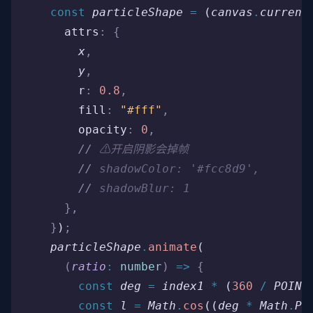
    const
 particleShape
 =
 (
canvas
.
current
      attrs
:
 {
        x
,
        y
,
        r
:
 0.8
,
        fill
:
 "#fff"
,
        opacity
:
 0
,
        //
 ⚠开启阴影会掉帧
        //
 shadowColor: '#fcc8d9',
        //
 shadowBlur: 1
      },
    }
)
;
    particleShape
.
animate
(
      (
ratio
:
 number
)
 =>
 {
        const
 deg
 =
 index1
 *
 (
360
 /
 POINT
        const
 l
 =
 Math
.
cos
((
deg
 *
 Math
.
PI