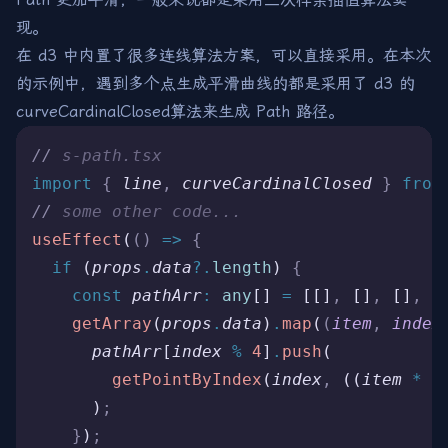
现。
在 d3 中内置了很多连线算法方案，可以直接采用。在本次
的示例中，遇到多个点生成平滑曲线的都是采用了 d3 的
curveCardinalClosed
算法来生成 Path 路径。
//
 s-path.tsx
import 
{
 line
,
 curveCardinalClosed
 }
 from
//
 some other code...
useEffect
(
()
 =>
 {
  if
 (
props
.
data
?.
length
) 
{
    const
 pathArr
:
 any
[] 
=
 [[]
,
 []
,
 []
,
 [
    getArray
(
props
.
data
)
.
map
(
(
item
,
 index
      pathArr
[
index
 %
 4
]
.
push
(
        getPointByIndex
(
index
,
 ((
item
 *
 i
      )
;
    }
)
;