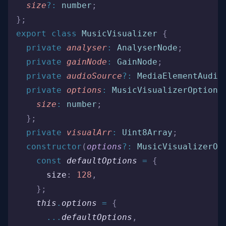
  size
?:
 number
;
};
export
 class
 MusicVisualizer
 {
  private
 analyser
:
 AnalyserNode
;
  private
 gainNode
:
 GainNode
;
  private
 audioSource
?:
 MediaElementAudio
  private
 options
:
 MusicVisualizerOptions
    size
:
 number
;
  };
  private
 visualArr
:
 Uint8Array
;
  constructor
(
options
?:
 MusicVisualizerOp
    const
 defaultOptions
 =
 {
      size
:
 128
,
    };
    this
.
options
 =
 {
      ...
defaultOptions
,