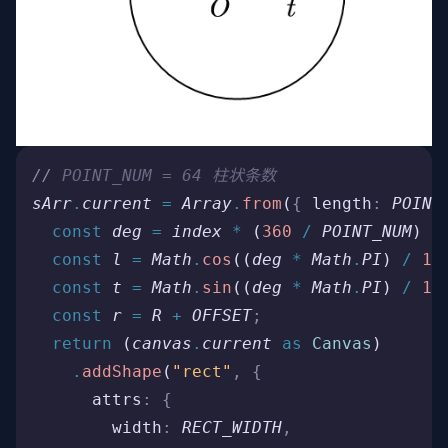
//
 POINT_NUM = 64 柱状条数
sArr
.
current
 =
 Array
.
from
(
{
 length
:
 POINT
  const
 deg
 =
 index
 *
 (
360
 /
 POINT_NUM
) 
-
  const
 l
 =
 Math
.
cos
((
deg
 *
 Math
.
PI
) 
/
 18
  const
 t
 =
 Math
.
sin
((
deg
 *
 Math
.
PI
) 
/
 18
  const
 r
 =
 R
 +
 OFFSET
;
  return
 (
canvas
.
current
 as
 Canvas
)
    .
addShape
(
"rect"
,
 {
      attrs
:
 {
        width
:
 RECT_WIDTH
,