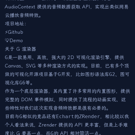
AudioContext 提供的音频数据获取 API，实现出类似网易
云播放音频特效。
项目地址：
⚡Github
💡Demo
关于 G 渲染器
G
是一款易用、高效、强大的 2D 可视化渲染引擎，提供
Canvas、SVG 等多种渲染方式的实现。目前，已有多个顶
级的可视化开源项目基于
G
开发，比如图形语法库
G2
、图可
视化库
G6
等。
作为一个底层渲染器，其内置了许多常用的内置图形，提供
完整的 DOM 事件模拟，同时提供了流程的动画实现，这
些特性对我们这次实现音频特效都是很有必要的。
目前与
G
相似的竞品还有
Echart
的
ZRender
，相比较以我
个人看法来说，Zrender 提供的 API 更丰富，但是上手难
度比 G 要高一点，而
G
的 API 相对
简洁
一点。