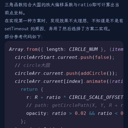
三角函数结合大圆的放大偏移系数与
ratio
即可计算出当
前点坐标。
在实现第一种方案时，发现效果不太理想，不知道是不是有
setTimeout 的原因，弃用了然后选择了方案二实现。
部分参考代码如下:
Array
.
from
(
{
 length
:
 CIRCLE_NUM
 },
 (
item
,
  circleArrStart
.
current
.
push
(
false
)
;
  //
 circle大圆
  circleArr
.
current
.
push
(
addCircle
())
;
  circleArr
.
current
[
index
]
.
animate
(
(
ratio
    return
 {
      r
:
 R
 +
 ratio
 *
 CIRCLE_SCALE_OFFSET
,
      //
 path: getCirclePath(X, Y, R + ra
      opacity
:
 ratio
 >
 0.02
 &&
 ratio
 <
 0.
    };