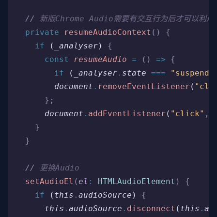
  //
 新版Chrome Audio需要有交互行为后才可以利用
  private
 resumeAudioContext
()
 {
    if
 (
_analyser
) 
{
      const
 resumeAudio
 =
 ()
 =>
 {
        if
 (
_analyser
.
state
 ===
 "suspende
        document
.
removeEventListener
(
"cli
      };
      document
.
addEventListener
(
"click"
,
 
    }
  }
  //
 更换Audio
  setAudioEl
(
el
:
 HTMLAudioElement
)
 {
    if
 (
this
.
audioSource
) 
{
      this
.
audioSource
.
disconnect
(
this
.
an