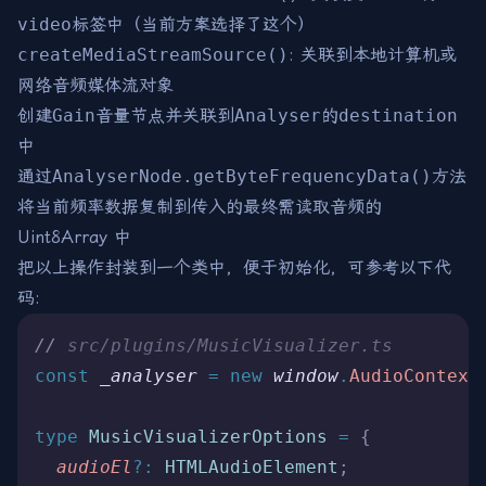
video
标签中（当前方案选择了这个）
createMediaStreamSource()
: 关联到本地计算机或
网络音频媒体流对象
创建
Gain
音量节点并关联到
Analyser
的
destination
中
通过
AnalyserNode.getByteFrequencyData()
方法
将当前频率数据复制到传入的最终需读取音频的
Uint8Array 中
把以上操作封装到一个类中，便于初始化，可参考以下代
码:
//
 src/plugins/MusicVisualizer.ts
const
 _analyser
 =
 new
 window
.
AudioContext
type
 MusicVisualizerOptions
 =
 {
  audioEl
?:
 HTMLAudioElement
;