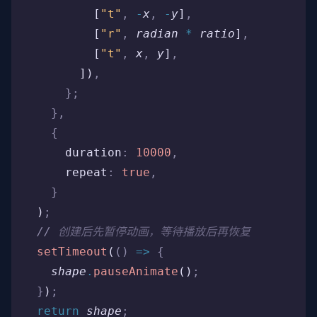
          [
"t"
,
 -
x
,
 -
y
]
,
          [
"r"
,
 radian
 *
 ratio
]
,
          [
"t"
,
 x
,
 y
]
,
        ])
,
      };
    },
    {
      duration
:
 10000
,
      repeat
:
 true
,
    }
  )
;
  //
 创建后先暂停动画，等待播放后再恢复
  setTimeout
(
()
 =>
 {
    shape
.
pauseAnimate
()
;
  }
)
;
  return
 shape
;