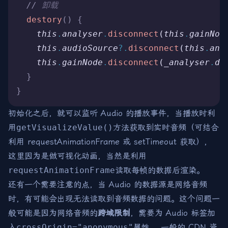
  //
 卸载
  destory
()
 {
    this
.
analyser
.
disconnect
(
this
.
gainNod
    this
.
audioSource
?.
disconnect
(
this
.
ana
    this
.
gainNode
.
disconnect
(
_analyser
.
de
  }
}
初始化之后，就可以监听 Audio 的播放事件，当播放时利
用
getVisualizeValue()
方法获取到实时音频（可结合
利用 requestAnimationFrame 或 setTimeout 获取），
这里因为是做可视化动画，当然是利用
requestAnimationFrame
读取每帧的数据后渲染。
还有一个需要注意的点，当 Audio 的数据源是网络音频
时，有可能会出现无法读取到音频数据的问题。这个问题一
般可能是因为网络音频的
跨域限制
，需要为 Audio 标签加
入
crossOrigin="anonymous"
属性。 一般的 CDN 资