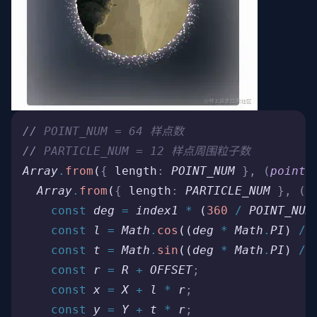
//
 POINT_NUM = 64 样点数
//
 PARTICLE_NUM = 12 样点周围粒子数
Array
.
from
(
{
 length
:
 POINT_NUM
 },
 (
point
,
  Array
.
from
(
{
 length
:
 PARTICLE_NUM
 },
 (
p
    const
 deg
 =
 index1
 *
 (
360
 /
 POINT_NUM
    const
 l
 =
 Math
.
cos
((
deg
 *
 Math
.
PI
) 
/
 
    const
 t
 =
 Math
.
sin
((
deg
 *
 Math
.
PI
) 
/
 
    const
 r
 =
 R
 +
 OFFSET
;
    const
 x
 =
 X
 +
 l
 *
 r
;
    const
 y
 =
 Y
 +
 t
 *
 r
;