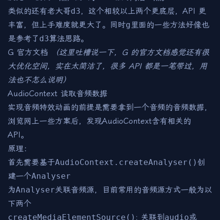
类似的还有老大哥
d3
，这个相较以上两个更底层，API 更
丰富，但上手难度就更大了。同时
g
里面的一些方法好像也
是参考了
d3
算法思路。
G 官方文档
（这里吐槽说一下，G 的官方文档感觉还有很
大优化空间，实在太简洁了，很多 API 都是一笔带过，用
法也不怎么说明）
AudioContext 读取音频数据
实现音频特效动画的前提是需要拿到一个音频的音频数据，
浏览网上一些方案后，发现
AudioContext
含有相关的
API。
原理：
首先需要基于
AudioContext.createAnalyser()
创
建一个
Analyser
为
Analyser
关联音频源，目前常用的音频源方式一般为以
下两个
createMediaElementSource()
: 关联到
audio
或