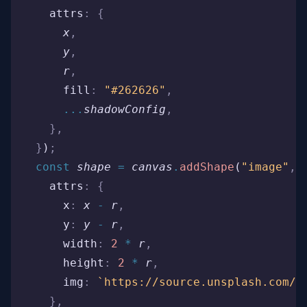
    attrs
:
 {
      x
,
      y
,
      r
,
      fill
:
 "#262626"
,
      ...
shadowConfig
,
    },
  }
)
;
  const
 shape
 =
 canvas
.
addShape
(
"image"
,
 
    attrs
:
 {
      x
:
 x
 -
 r
,
      y
:
 y
 -
 r
,
      width
:
 2
 *
 r
,
      height
:
 2
 *
 r
,
      img
:
 `https://source.unsplash.com/r
    },