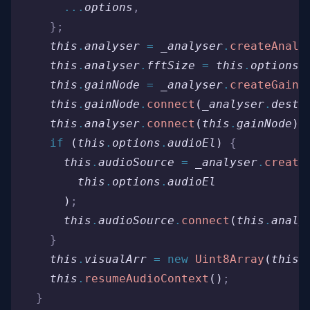
      ...
options
,
    };
    this
.
analyser
 =
 _analyser
.
createAnaly
    this
.
analyser
.
fftSize
 =
 this
.
options
.
    this
.
gainNode
 =
 _analyser
.
createGain
(
    this
.
gainNode
.
connect
(
_analyser
.
desti
    this
.
analyser
.
connect
(
this
.
gainNode
)
;
    if
 (
this
.
options
.
audioEl
) 
{
      this
.
audioSource
 =
 _analyser
.
create
        this
.
options
.
audioEl
      )
;
      this
.
audioSource
.
connect
(
this
.
analy
    }
    this
.
visualArr
 =
 new
 Uint8Array
(
this
.
    this
.
resumeAudioContext
()
;
  }